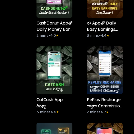
CashDonut Appతో
ఈ Appతో Daily
Daily Money Earn
Easy Earnings
చేయవచ్చా?
2 mins
•
4.0
నిజమేనా?
3 mins
•
4.4
★
★
CatCash App
PePlus Recharge
రివ్యూ
ద్వారా Commission
3 mins
•
4.6
Earning చేయొచ్చా?
2 mins
•
4.7
★
★