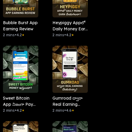
Bubble Burst App
Heypiggy Appలో
Earning Review
Daily Money Earn
2 mins
•
4.2
చేయగలరా?
2 mins
•
4.2
★
★
Sweet Bitcoin
Gumroad ద్వారా
App నిజంగా Pay
Real Earning
చేస్తుందా?
2 mins
•
4.2
చేయవచ్చా?
2 mins
•
4.6
★
★