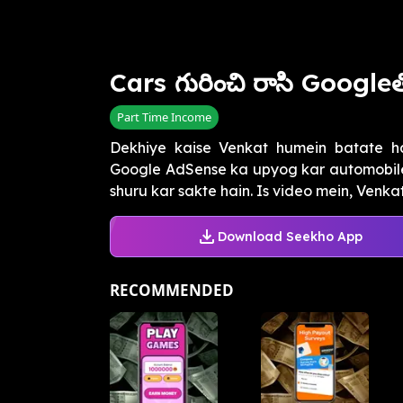
Cars గురించి రాసి Google
Part Time Income
Dekhiye kaise Venkat humein batate ha
Google AdSense ka upyog kar automobile 
shuru kar sakte hain. Is video mein, Venkat 
Download Seekho App
RECOMMENDED