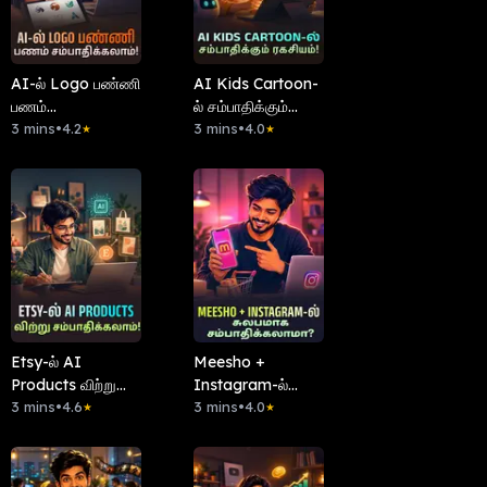
AI-ல் Logo பண்ணி
AI Kids Cartoon-
பணம்
ல் சம்பாதிக்கும்
சம்பாதிக்கலாம்!
3 mins
•
4.2
ரகசியம்!
3 mins
•
4.0
★
★
Etsy-ல் AI
Meesho +
Products விற்று
Instagram-ல்
சம்பாதிக்கலாம்!
3 mins
•
4.6
சுலபமாக
3 mins
•
4.0
★
★
சம்பாதிக்கலாமா?