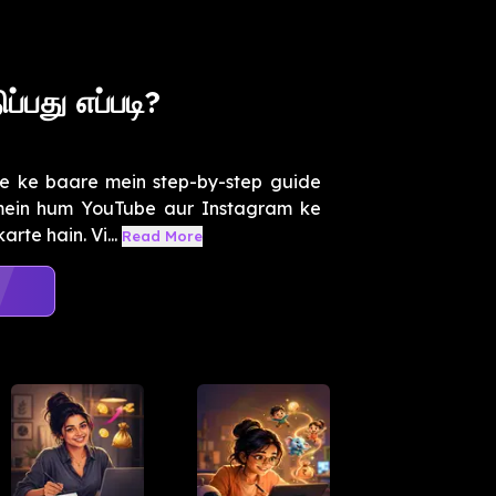
்பது எப்படி?
e ke baare mein step-by-step guide
 mein hum YouTube aur Instagram ke
te hain. Vi...
Read More