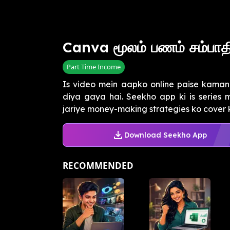
Canva மூலம் பணம் சம்பாதிப
Part Time Income
Is video mein aapko online paise kaman
diya gaya hai. Seekho app ki is series
jariye money-making strategies ko cover kar
Download Seekho App
RECOMMENDED