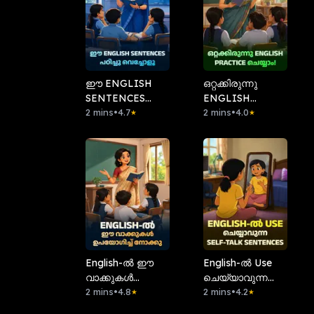
ഈ ENGLISH
ഒറ്റക്കിരുന്നു
SENTENCES
ENGLISH
പഠിച്ചു വെച്ചോളൂ
2 mins
•
4.7
PRACTICE
2 mins
•
4.0
★
★
ചെയ്യാം!
English-ൽ ഈ
English-ൽ Use
വാക്കുകൾ
ചെയ്യാവുന്ന
ഉപയോഗിച്ച്
2 mins
•
4.8
Self-Talk
2 mins
•
4.2
★
★
നോക്കു
Sentences