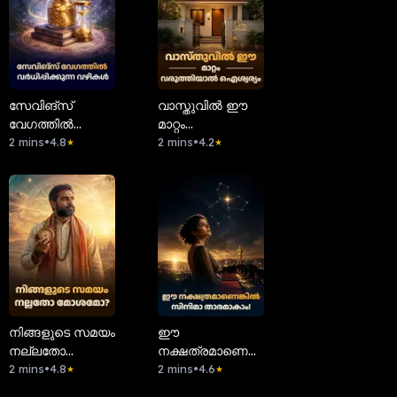
സേവിങ്സ്
വാസ്തുവിൽ ഈ
വേഗത്തിൽ
മാറ്റം
വർധിപ്പിക്കുന്ന
2 mins
•
4.8
വരുത്തിയാൽ
2 mins
•
4.2
★
★
വഴികൾ
ഐശ്വര്യം
നിങ്ങളുടെ സമയം
ഈ
നല്ലതോ
നക്ഷത്രമാണെങ്കിൽ
മോശമോ?
2 mins
•
4.8
സിനിമാ
2 mins
•
4.6
★
★
താരമാകാം!