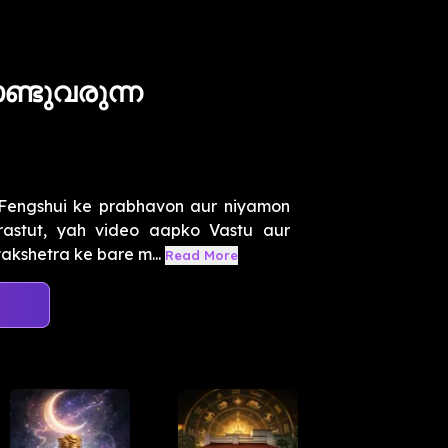
്ടുവരുന്ന
 Fengshui ke prabhavon aur niyamon
rastut, yah video aapko Vastu aur
akshetra ke bare m...
Read More