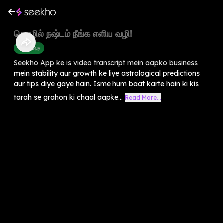
தொழில் நஷ்டம் நீங்க எளிய வழி!
Astrology
Seekho App ke is video transcript mein aapko business
mein stability aur growth ke liye astrological predictions
aur tips diye gaye hain. Isme hum baat karte hain ki kis
tarah se grahon ki chaal aapke...
Read More...