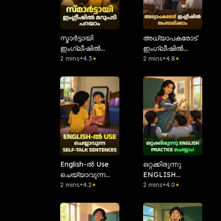
സ്മാർട്ടായി
അധ്യാപകരോട്
ഇംഗ്ലീഷിൽ
ഇംഗ്ലീഷിൽ
മറുപടി പറയാം
2 mins
•
4.3
സംസാരിക്കാം
2 mins
•
4.8
★
★
English-ൽ Use
ഒറ്റക്കിരുന്നു
ചെയ്യാവുന്ന
ENGLISH
Self-Talk
2 mins
•
4.2
PRACTICE
2 mins
•
4.0
★
★
Sentences
ചെയ്യാം!