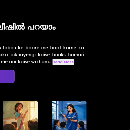
ഗ്ലീഷിൽ പറയാം
kitabon ke baare me baat karne ka
pko dikhayengi kaise books hamari
me aur kaise wo ham...
Read More