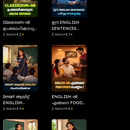
Classroom-ൽ
ഈ ENGLISH
ഉപയോഗിക്കാവുന്ന
SENTENCES
English Sentences
2 mins
•
4.2
പഠിച്ചു വെച്ചോളൂ
2 mins
•
4.7
★
★
Smart ആയിട്ട്
ENGLISH-ൽ
ENGLISH
എങ്ങനെ FOOD
സംസാരിക്കാം!
2 mins
•
4.9
ORDER
2 mins
•
4.6
★
★
ചെയ്യാം?