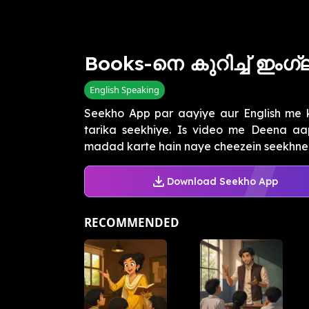
Books-നെ കുറിച്ച് ഇം
English Speaking
Seekho App par aayiye aur English me 
tarika seekhiye. Is video me Deena aa
madad karte hain naye cheezein seekhne 
Download Seekho App
RECOMMENDED