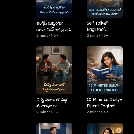
ఇంగ్లీష్‌ ఒక్కరోజు
Self Talkతో
కూడా మిస్ అవ్వకండి
Englishలో
2 mins
•
4.3
ఆలోచించడం ఎలా?
2 mins
•
4.5
★
★
చిన్న పదాలతో పెద్ద
10 Minutes Daily=
సంభాషణలు
Fluent English!
2 mins
•
4.5
2 mins
•
4.6
★
★