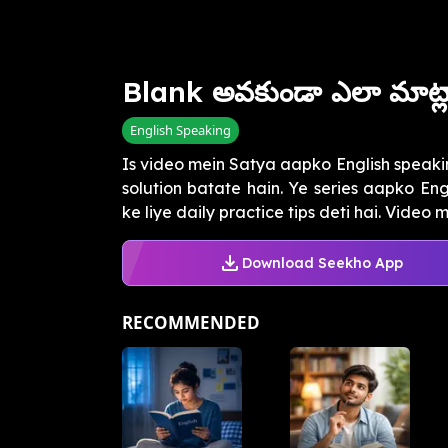
Blank అవకుండా ఎలా మాట్ల
English Speaking
Is video mein Satya aapko English speaki
solution batate hain. Ye series aapko En
ke liye daily practice tips deti hai. Video m.
Download Seekho App
RECOMMENDED