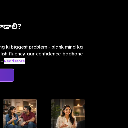
ాడాలి?
ng ki biggest problem - blank mind ka
glish fluency aur confidence badhane
..
Read More