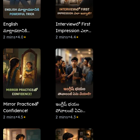
English
Interviewలో First
మాట్లాడటానికి
Impression ఎలా
Powerful Trick
2 mins
•
4.0
ఇవ్వాలి?
2 mins
•
4.4
★
★
Mirror Practiceతో
ఇంగ్లీష్ భయం
Confidence!
పోవాలంటే ఏమి
2 mins
•
4.5
చేయాలి?
2 mins
•
4.3
★
★