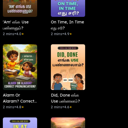
'Am' எங்க Use
On Time, In Time
பண்ணனும்?
எது சரி?
2 mins
•
4.0
2 mins
•
4.9
★
★
Alarm Or
Did, Done எங்க
Alaram? Correct
Use பண்ணலாம்?
Pronunciation?
2 mins
•
4.8
2 mins
•
4.6
★
★