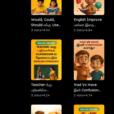
Would, Could,
English Improve
Should எங்கு Use
பண்ண இதை
பண்ணனும்?
3 mins
•
4.9
பண்ணுங்க!
2 mins
•
4.8
★
★
Teacher-க்கு
Had Vs Have
பதிலளிக்க
இனி Confusion
Classroom ல்
3 mins
•
4.2
வராது!
2 mins
•
4.7
★
★
தேவைப்படும்
English Phrases!