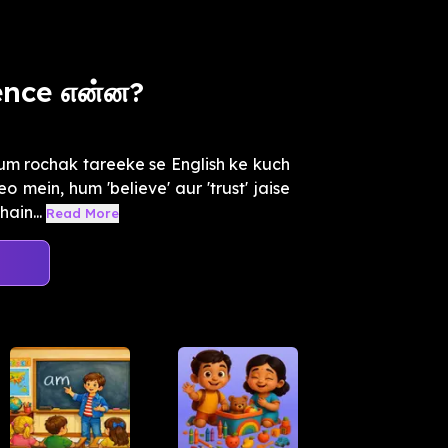
rence என்ன?
hum rochak tareeke se English ke kuch
 mein, hum 'believe' aur 'trust' jaise
ain...
Read More