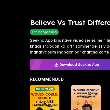
Believe Vs Trust Diffe
English Speaking
Seekho App ki is naye video series mein 
khaas shabdon ka arth samjhenge. Is video
mahatvapurn shabdon par charcha karte h
Download Seekho App
RECOMMENDED