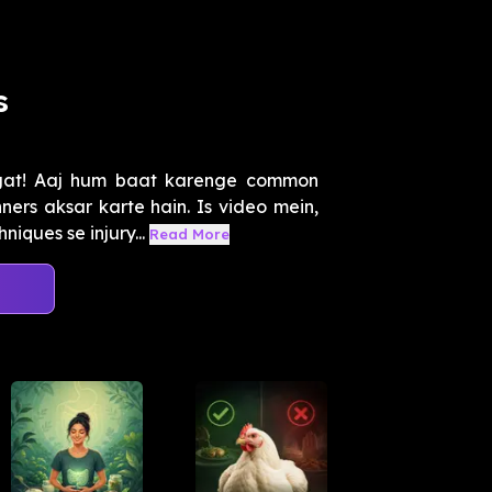
s
gat! Aaj hum baat karenge common
ers aksar karte hain. Is video mein,
iques se injury...
Read More