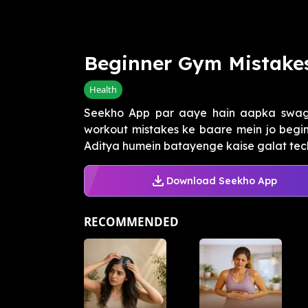
Beginner Gym Mistake
Health
Seekho App par aaye hain aapka swa
workout mistakes ke baare mein jo beginn
Aditya humein batayenge kaise galat techn
Download Seekho App
RECOMMENDED