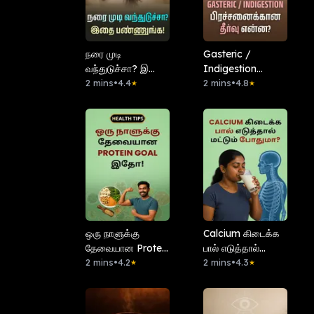
நரை முடி
Gasteric /
வந்துடுச்சா? இதை
Indigestion
பண்ணுங்க!
2 mins
•
4.4
பிரச்சனைக்கான
2 mins
•
4.8
★
★
தீர்வு என்ன?
ஒரு நாளுக்கு
Calcium கிடைக்க
தேவையான Protein
பால் எடுத்தால்
Goal இதோ!
2 mins
•
4.2
மட்டும் போதுமா?
2 mins
•
4.3
★
★