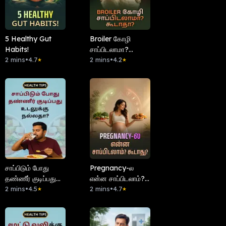
5 Healthy Gut
Broiler கோழி
Habits!
சாப்பிடலாமா?
2 mins
•
4.7
கூடாதா?
2 mins
•
4.2
★
★
சாப்பிடும் போது
Pregnancy-ல
தண்ணீர் குடிப்பது
என்ன சாப்பிடலாம்?
உடலுக்கு நல்லதா?
2 mins
•
4.5
கூடாது?
2 mins
•
4.7
★
★