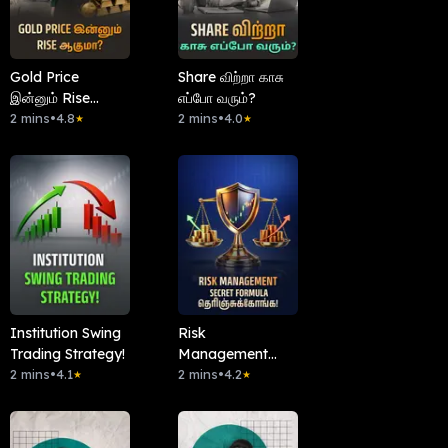
Gold Price
Share விற்றா காசு
இன்னும் Rise
எப்போ வரும்?
ஆகுமா?
2 mins
•
4.8
2 mins
•
4.0
★
★
Institution Swing
Risk
Trading Strategy!
Management
2 mins
•
4.1
Secret Formula
2 mins
•
4.2
★
★
தெரிஞ்சுக்கோங்க!