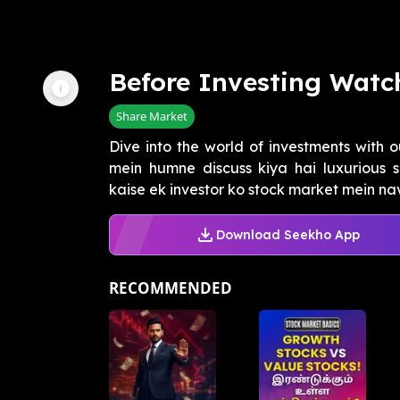
Before Investing Watch
Share Market
Dive into the world of investments with 
mein humne discuss kiya hai luxurious s
kaise ek investor ko stock market mein nav
Download Seekho App
RECOMMENDED