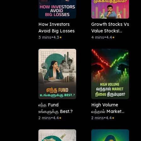
How Investors
Growth Stocks Vs
Avoid Big Losses
Value Stocks!
3 mins
•
4.3
இரண்டுக்கும் உள்ள
4 mins
•
4.4
★
★
முக்கியத்துவம்?
எந்த Fund
High Volume
உங்களுக்கு Best.?
வந்தால் Market
2 mins
•
4.4
நிலை திரும்புமா?
2 mins
•
4.4
★
★