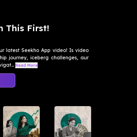
 This First!
our latest Seekho App video! Is video
hip journey, iceberg challenges, aur
igat...
Read More