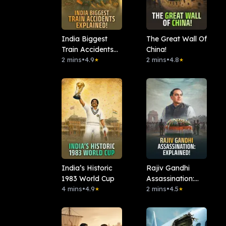
India Biggest
The Great Wall Of
Train Accidents
China!
Explained!
2 mins
•
4.9
2 mins
•
4.8
★
★
India’s Historic
Rajiv Gandhi
1983 World Cup
Assassination:
4 mins
•
4.9
Explained!
2 mins
•
4.5
★
★