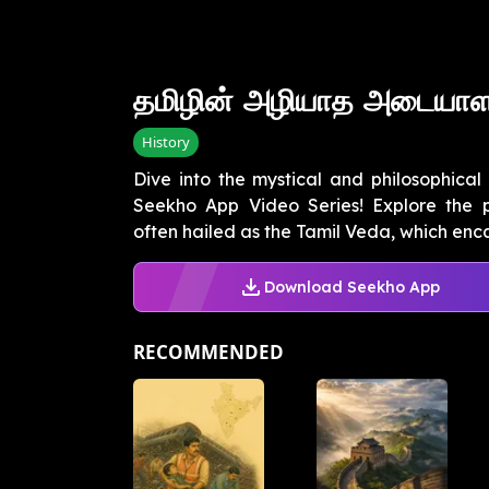
தமிழின் அழியாத அடையாள
History
Dive into the mystical and philosophical 
Seekho App Video Series! Explore the p
often hailed as the Tamil Veda, which enca
Download Seekho App
RECOMMENDED