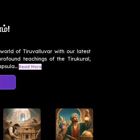
ம்!
world of Tiruvalluvar with our latest
rofound teachings of the Tirukural,
psula...
Read More