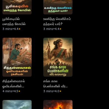
பூமிக்கடியில்
உலகிற்கு வெளிச்சம்
மறைந்த கோயில்
தந்தவர் யார்?
3 mins
•
4.4
3 mins
•
4.4
★
★
சித்தன்னவாசல்
சங்க கால
ஓவியங்களின்
பெண்களின் வீர
ரகசியம்!
4 mins
•
4.5
வரலாறு
3 mins
•
4.0
★
★