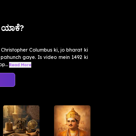
 ಯಾಕೆ?
hristopher Columbus ki, jo bharat ki
a pahunch gaye. Is video mein 1492 ki
p...
Read More