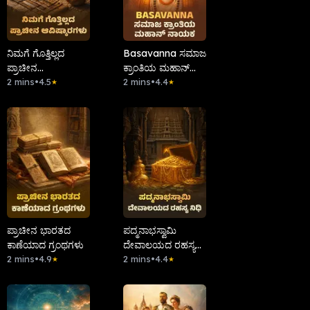
ನಿಮಗೆ ಗೊತ್ತಿಲ್ಲದ
Basavanna ಸಮಾಜ
ಪ್ರಾಚೀನ
ಕ್ರಾಂತಿಯ ಮಹಾನ್
ಆವಿಷ್ಕಾರಗಳು.
2 mins
•
4.5
ನಾಯಕ
2 mins
•
4.4
★
★
ಪ್ರಾಚೀನ ಭಾರತದ
ಪದ್ಮನಾಭಸ್ವಾಮಿ
ಕಾಣೆಯಾದ ಗ್ರಂಥಗಳು
ದೇವಾಲಯದ ರಹಸ್ಯ
2 mins
•
4.9
ನಿಧಿ
2 mins
•
4.4
★
★