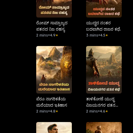
ರೋಮ್ ಸಾಮ್ರಾಜ್ಯದ
ಯುದ್ಧದ ನಂತರ
ಪತನದ ನಿಜ ರಹಸ್ಯ
ಬದಲಾಗಿದ ರಾಜರ ಕಥೆ.
2 mins
•
4.9
3 mins
•
4.5
★
★
ಪೆರೂ ನಾಗರಿಕತೆಯ
ತಾಳಿಕೋಟೆ ಯುದ್ಧ
ಮರೆಯಾದ ಇತಿಹಾಸ
ವಿಜಯನಗರ ಪತನ
2 mins
•
4.8
ಕಥೆ
2 mins
•
4.6
★
★