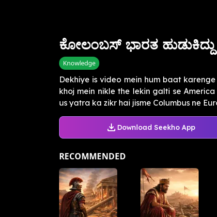
ಕೋಲಂಬಸ್ ಭಾರತ ಹುಡುಕಿದ್ದು
Knowledge
Dekhiye is video mein hum baat karenge C
khoj mein nikle the lekin galti se Americ
us yatra ka zikr hai jisme Columbus ne Euro
Download Seekho App
RECOMMENDED