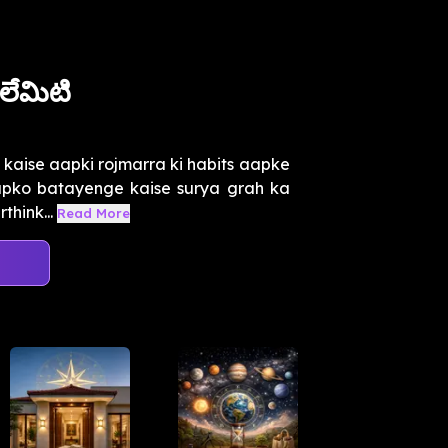
లేమిటి
 kaise aapki rojmarra ki habits aapke
 aapko batayenge kaise surya grah ka
hink...
Read More