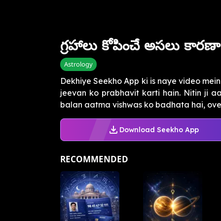
గ్రహాలు కోపించే అసలు కారణా
Astrology
Dekhiye Seekho App ki is naye video mein
jeevan ko prabhavit karti hain. Nitin ji
balan aatma vishwas ko badhata hai, overt
Download Seekho App
RECOMMENDED