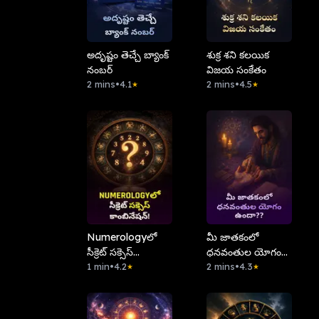
అదృష్టం తెచ్చే బ్యాంక్
శుక్ర శని కలయిక
నంబర్
విజయ సంకేతం
2 mins
•
4.1
2 mins
•
4.5
★
★
Numerologyలో
మీ జాతకంలో
సీక్రెట్ సక్సెస్
ధనవంతుల యోగం
కాంబినేషన్!
1 min
•
4.2
ఉందా?
2 mins
•
4.3
★
★