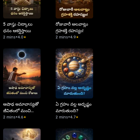
5 వాస్తు చిట్కాలు
రోజువారీ అలవాట్లు
ధనం ఆకర్షిస్తాయి
గ్రహశక్తి రహస్యం!
2 mins
•
4.0
2 mins
•
4.9
★
★
ఆషాఢ అమావాస్యతో
ఏ గ్రహం వల్ల అదృష్టం
జీవితంలో మంచి
మారుతుంది?
రోజులు
2 mins
•
4.6
2 mins
•
4.7
★
★