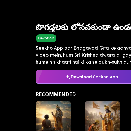
పొగడ్తలకు లోనవకుండా ఉం
Devotion
Seekho App par Bhagavad Gita ke adhyayo
video mein, hum Sri Krishna dwara di gay
humein sikhaati hai ki kaise dukh-sukh aur s
Download Seekho App
RECOMMENDED