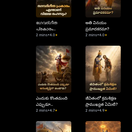
ഭഗവദ്ഗീത
అతి వినయం
പ്രകാരം
ప్రమాదకరమా?
എന്താണ് വിജയ
2 mins
•
4.0
2 mins
•
4.0
★
★
രഹസ്യം?
ఎందుకు కొంతమంది
⁠జీవితంలో క్రమశిక్షణ
ఎప్పుడూ
ప్రాముఖ్యత ఏమిటి?
అసంతృప్తిగా
2 mins
•
4.7
2 mins
•
4.9
★
★
ఉంటారు?