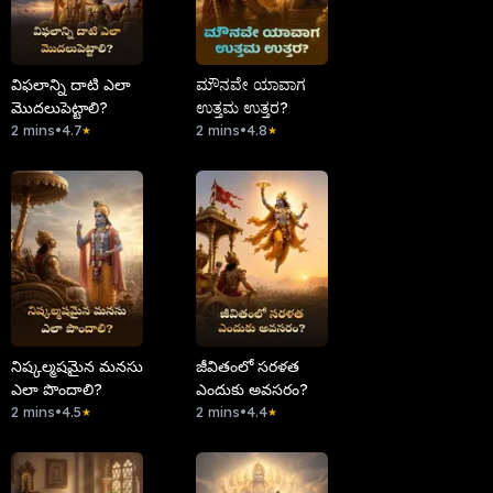
విఫలాన్ని దాటి ఎలా
ಮೌನವೇ ಯಾವಾಗ
మొదలుపెట్టాలి?
ಉತ್ತಮ ಉತ್ತರ?
2 mins
•
4.7
2 mins
•
4.8
★
★
నిష్కల్మషమైన మనసు
జీవితంలో సరళత
ఎలా పొందాలి?
ఎందుకు అవసరం?
2 mins
•
4.5
2 mins
•
4.4
★
★