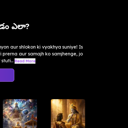
డడం ఎలా?
n aur shlokon ki vyakhya suniye! Is
i prerna aur samajh ko samjhenge, jo
tuti...
Read More