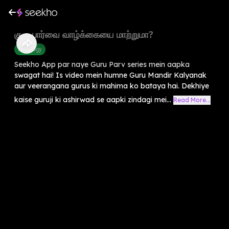
குரு பார்வை வாழ்க்கையை மாற்றுமா?
Astrology
Seekho App par naye Guru Parv series mein aapka
swagat hai! Is video mein humne Guru Mandir Kalyanak
aur veerangana gurus ki mahima ko bataya hai. Dekhiye
kaise guruji ki ashirwad se aapki zindagi mei...
Read More...