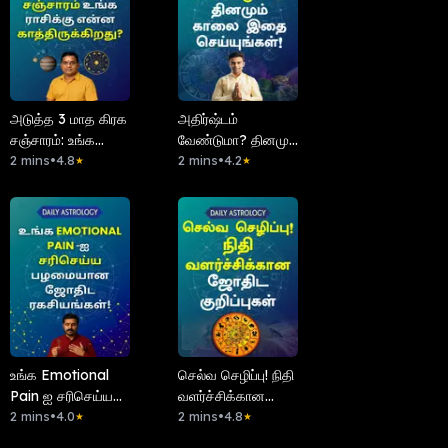
அடுத்த 3 மாத கிரக
அதிர்ஷ்டம்
சஞ்சாரம்: உங்க
வேண்டுமா? தினமும்
ராசிக்கு என்ன
2 mins
•
4.8
காலை இதை
2 mins
•
4.2
★
★
காத்திருக்கு?
செய்யுங்கள்!
உங்க Emotional
செல்வ செழிப்பு! நிதி
Pain ஐ சரிசெய்ய
வளர்ச்சிக்கான
பழமையான ஜோதிட
2 mins
•
4.0
ஜோதிட குறிப்புகள்
2 mins
•
4.8
★
★
ரகசியங்கள்!