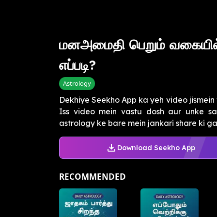
மனஅமைதி பெறும் வகையில்
எப்படி?
Astrology
Dekhiye Seekho App ka yeh video jismein v
Iss video mein vastu dosh aur unke s
astrology ke bare mein jankari share ki gayi
Download Seekho App
RECOMMENDED