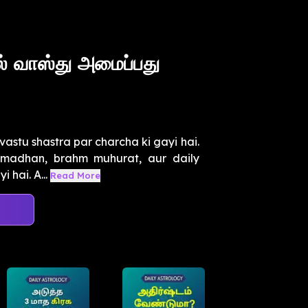
 வாஸ்து அமைப்பது
astu shastra par charcha ki gayi hai.
amadhan, brahm muhurat, aur daily
 hai. A...
Read More