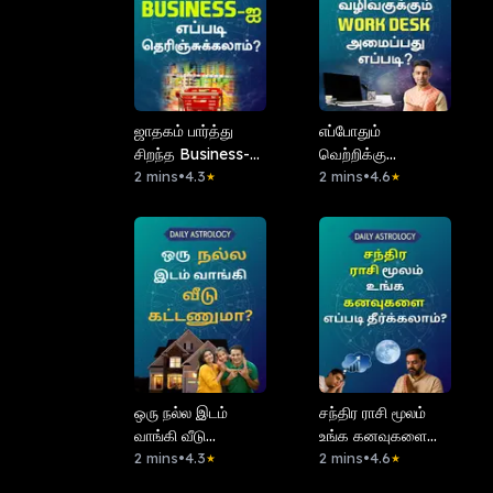
ஜாதகம் பார்த்து
எப்போதும்
சிறந்த Business-ஐ
வெற்றிக்கு
எப்படி
2 mins
•
4.3
வழிவகுக்கும் Work
2 mins
•
4.6
★
★
தெரிஞ்சுக்கலாம்?
Desk அமைப்பது
எப்படி?
ஒரு நல்ல இடம்
சந்திர ராசி மூலம்
வாங்கி வீடு
உங்க கனவுகளை
கட்டணுமா?
2 mins
•
4.3
எப்படி தீர்க்கலாம்?
2 mins
•
4.6
★
★