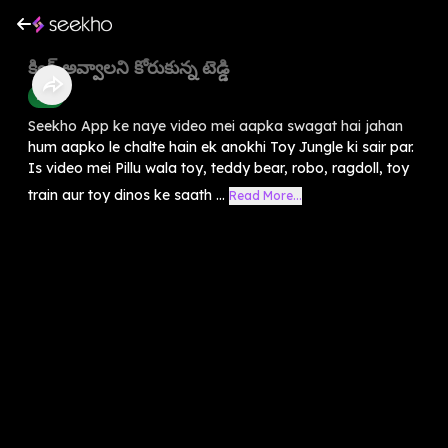
కింగ్ అవ్వాలని కోరుకున్న టెడ్డి
Kids
Seekho App ke naye video mei aapka swagat hai jahan
hum aapko le chalte hain ek anokhi Toy Jungle ki sair par.
Is video mei Pillu wala toy, teddy bear, robo, ragdoll, toy
train aur toy dinos ke saath ...
Read More...