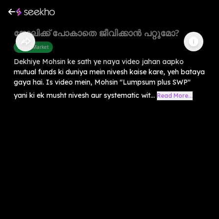
ജോലിക്ക് പോകാതെ ജീവിക്കാൻ പറ്റുമോ?
Share Market
Dekhiye Mohsin ke sath ye naya video jahan aapko
mutual funds ki duniya mein nivesh kaise kare, yeh bataya
gaya hai. Is video mein, Mohsin "Lumpsum plus SWP"
yani ki ek musht nivesh aur systematic wit...
Read More...