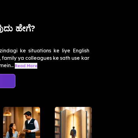
ವುದು ಹೇಗೆ?
ndagi ke situations ke liye English
 family ya colleagues ke sath use kar
ein...
Read More