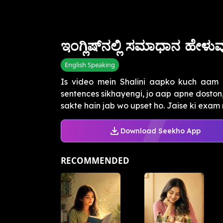
ಇಂಗ್ಲಿಷ್‌ನಲ್ಲಿ ಸಮಾಧಾನ ಹೇಳು
English Speaking
Is video mein Shalini aapko kuch aam zi
sentences sikhayengi, jo aap apne doston,
sakte hain jab wo upset ho. Jaise ki exam m
Download Seekho App
RECOMMENDED