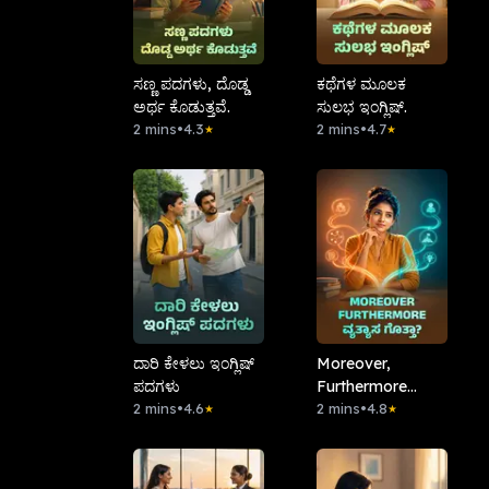
ಸಣ್ಣ ಪದಗಳು, ದೊಡ್ಡ
ಕಥೆಗಳ ಮೂಲಕ
ಅರ್ಥ ಕೊಡುತ್ತವೆ.
ಸುಲಭ ಇಂಗ್ಲಿಷ್.
2 mins
•
4.3
2 mins
•
4.7
★
★
ದಾರಿ ಕೇಳಲು ಇಂಗ್ಲಿಷ್
Moreover,
ಪದಗಳು
Furthermore
2 mins
•
4.6
ವ್ಯತ್ಯಾಸ ಗೊತ್ತಾ?
2 mins
•
4.8
★
★