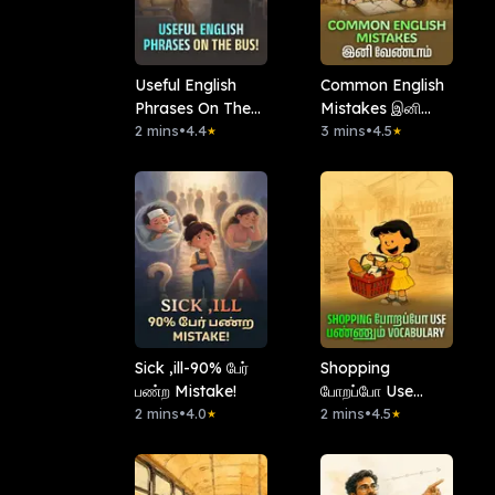
Useful English
Common English
Phrases On The
Mistakes இனி
Bus!
2 mins
•
4.4
வேண்டாம்
3 mins
•
4.5
★
★
Sick ,ill-90% பேர்
Shopping
பண்ற Mistake!
போறப்போ Use
2 mins
•
4.0
பண்ணும்
2 mins
•
4.5
★
★
Vocabulary!