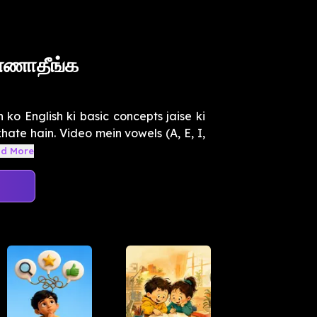
ண்ணாதீங்க
ko English ki basic concepts jaise ki
ikhate hain. Video mein vowels (A, E, I,
d More