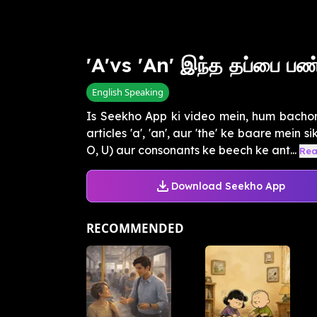
'A'vs 'An' இந்த தப்பை ப
English Speaking
Is Seekho App ki video mein, hum bachon 
articles 'a', 'an', aur 'the' ke baare mein s
O, U) aur consonants ke beech ke ant...
Rea
Download Seekho App
RECOMMENDED