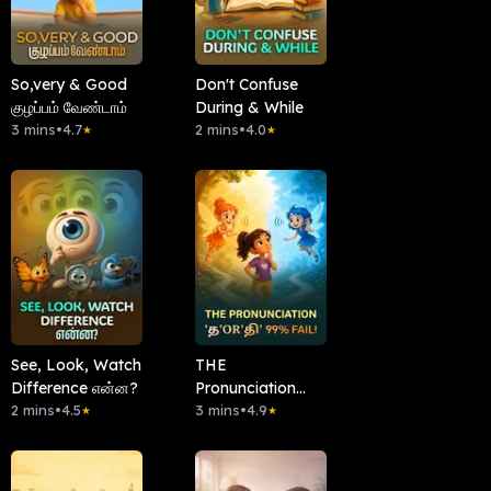
So,very & Good
Don't Confuse
குழப்பம் வேண்டாம்
During & While
3 mins
•
4.7
2 mins
•
4.0
★
★
See, Look, Watch
THE
Difference என்ன?
Pronunciation
2 mins
•
4.5
'த'or'தி' 99% Fail!
3 mins
•
4.9
★
★