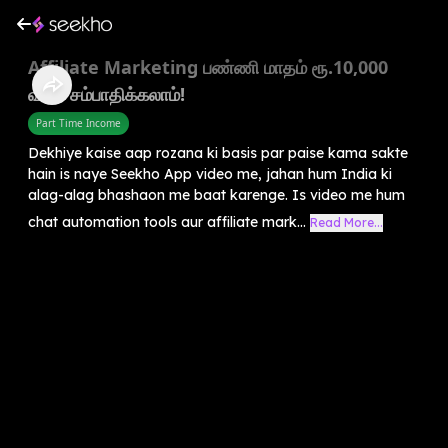
Affiliate Marketing பண்ணி மாதம் ரூ.10,000
வரை சம்பாதிக்கலாம்!
Part Time Income
Dekhiye kaise aap rozana ki basis par paise kama sakte
hain is naye Seekho App video me, jahan hum India ki
alag-alag bhashaon me baat karenge. Is video me hum
chat automation tools aur affiliate mark...
Read More...