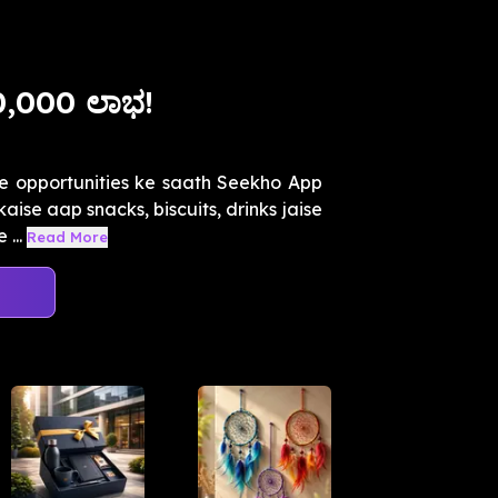
60,000 ಲಾಭ!
e opportunities ke saath Seekho App
aise aap snacks, biscuits, drinks jaise
...
Read More