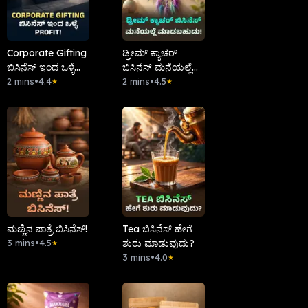
Corporate Gifting
ಡ್ರೀಮ್ ಕ್ಯಾಚರ್
ಬಿಸಿನೆಸ್ ಇಂದ ಒಳ್ಳೆ
ಬಿಸಿನೆಸ್ ಮನೆಯಲ್ಲೆ
Profit!
2 mins
•
4.4
ಮಾಡಬಹುದು!
2 mins
•
4.5
★
★
ಮಣ್ಣಿನ ಪಾತ್ರೆ ಬಿಸಿನೆಸ್!
Tea ಬಿಸಿನೆಸ್ ಹೇಗೆ
3 mins
•
4.5
ಶುರು ಮಾಡುವುದು?
★
3 mins
•
4.0
★