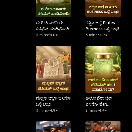
ಈ ರೀತಿ ಎಳನೀರು
ಕಬ್ಬಿನ ಜಲ್ಲೆ Plates
ಬಿಸಿನೆಸ್ ಮಾಡಿನೋಡಿ!
Business ಒಳ್ಳೆ ಲಾಭ!
3 mins
•
4.0
3 mins
•
4.9
★
★
ವುಲ್ಲನ್ ಬ್ಯಾಗ್ ಬಿಸಿನೆಸ್
ಅಲೋವೆರಾ ಜೆಲ್
ಒಳ್ಳೆ ಲಾಭ!
ಬಿಸಿನೆಸ್ ಹೇಗೆ
3 mins
•
4.9
ಮಾಡೋದು?
2 mins
•
4.4
★
★