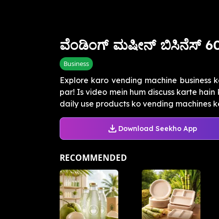
ವೆಂಡಿಂಗ್ ಮಷೀನ್ ಬಿಸಿನೆಸ್ 
Business
Explore karo vending machine business k
par! Is video mein hum discuss karte hain k
daily use products ko vending machines ke 
Download Seekho App
RECOMMENDED