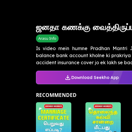
ஜனதா கணக்கு வைத்திருப்
Arasu Info
Is video mein humne Pradhan Mantri 
balance bank account kholne ki prakriya 
accident insurance cover jo ek lakh se bad
Download Seekho App
RECOMMENDED