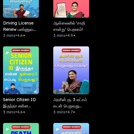
Driving License
ஆன்லைனில் 'சாதி
Renew பண்ணுவது
சான்று' பெறலாம்!
எப்படி? Late Fees
3 mins
•
4.6
3 mins
•
4.9
★
★
எவ்வளவு?
Senior Citizen ID
அரசின் ரூ. 3 லட்சம்
இருந்தா என்ன
கடன் பெறுவது
நன்மை? எப்படி
3 mins
•
4.6
எப்படி?
3 mins
•
4.7
★
★
பெறுவது?