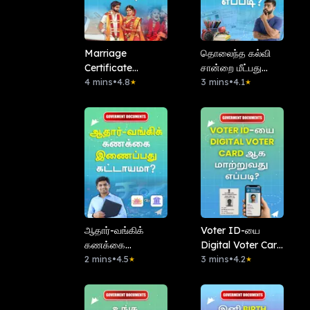
Marriage
தொலைந்த கல்வி
Certificate
சான்றை மீட்பது
பெறுவது எப்படி?
4 mins
•
4.8
எப்படி?
3 mins
•
4.1
★
★
ஆதார்-வங்கிக்
Voter ID-யை
கணக்கை
Digital Voter Card
இணைப்பது
2 mins
•
4.5
ஆக மாற்றுவது
3 mins
•
4.2
★
★
கட்டாயமா?
எப்படி?