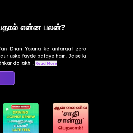
பதால் என்ன பலன்?
Jan Dhan Yojana ke antargat zero
aur uske fayde bataye hain. Jaise ki
hkar do lakh ...
Read More