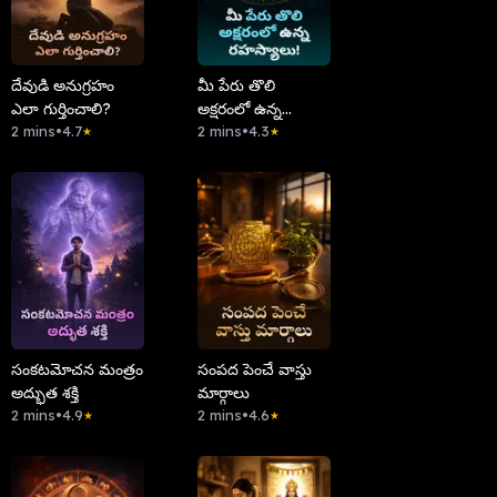
దేవుడి అనుగ్రహం
మీ పేరు తొలి
ఎలా గుర్తించాలి?
అక్షరంలో ఉన్న
2 mins
•
4.7
రహస్యాలు!
2 mins
•
4.3
★
★
సంకటమోచన మంత్రం
సంపద పెంచే వాస్తు
అద్భుత శక్తి
మార్గాలు
2 mins
•
4.9
2 mins
•
4.6
★
★