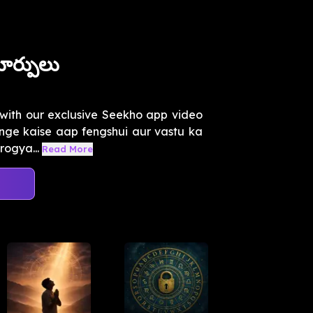
మార్పులు
y with our exclusive Seekho app video
nge kaise aap fengshui aur vastu ka
rogya...
Read More