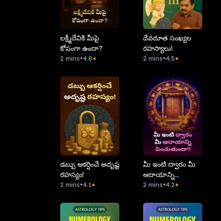
లక్ష్మీదేవికి మీపై
దేవదూత సంఖ్యల
కోపంగా ఉందా?
రహస్యాలు!
2 mins
•
4.8
2 mins
•
4.5
★
★
డబ్బు ఆకర్షించే అదృష్ట
మీ ఇంటి ద్వారం మీ
రహస్యం!
ఆదాయాన్ని
2 mins
•
4.1
పెంచుతుందా?
2 mins
•
4.2
★
★