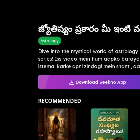
జ్యోతిష్యం ప్రకారం మీ ఇంటి 
Astrology
Dive into the mystical world of astrolog
series! Iss video mein hum aapko bataye
istemal karke apni zindagi mein shanti, aa
Download Seekho App
RECOMMENDED