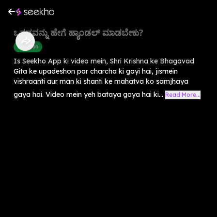
ಒತ್ತಡವನ್ನು ಹೇಗೆ ಹ್ಯಾಂಡಲ್ ಮಾಡಬೇಕು?
Devotion
Is Seekho App ki video mein, Shri Krishna ke Bhagavad
Gita ke upadeshon par charcha ki gayi hai, jismein
vishraanti aur man ki shanti ke mahatva ko samjhaya
gaya hai. Video mein yeh bataya gaya hai ki...
Read More...