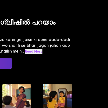
ഇംഗ്ലീഷിൽ പറയാം
za karenge, jaise ki apne dada-dadi
r wo shanti se bhari jagah jahan aap
glish mein...
Read More