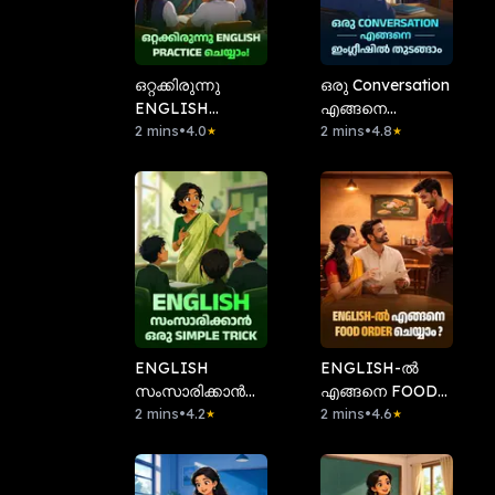
ഒറ്റക്കിരുന്നു
ഒരു Conversation
ENGLISH
എങ്ങനെ
PRACTICE
2 mins
•
4.0
ഇംഗ്ലീഷിൽ
2 mins
•
4.8
★
★
ചെയ്യാം!
തുടങ്ങാം
ENGLISH
ENGLISH-ൽ
സംസാരിക്കാൻ
എങ്ങനെ FOOD
ഒരു SIMPLE
2 mins
•
4.2
ORDER
2 mins
•
4.6
★
★
TRICK
ചെയ്യാം?