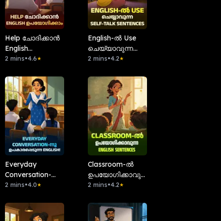
Help ചോദിക്കാൻ
English-ൽ Use
English
ചെയ്യാവുന്ന
ഉപയോഗിക്കാം
2 mins
•
4.6
Self-Talk
2 mins
•
4.2
★
★
Sentences
Everyday
Classroom-ൽ
Conversation-നു
ഉപയോഗിക്കാവുന്ന
ഉപകാരപ്പെടുന്ന
2 mins
•
4.0
English Sentences
2 mins
•
4.2
★
★
English!