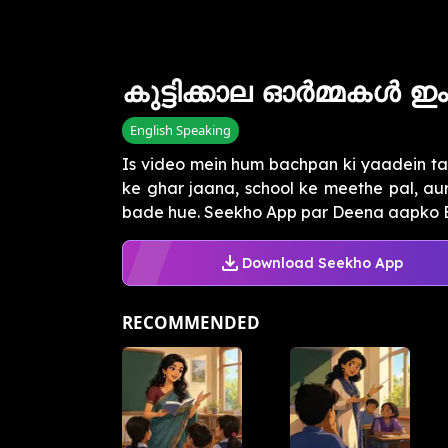
കുട്ടിക്കാല ഓർമ്മകൾ 
English Speaking
Is video mein hum bachpan ki yaadein ta
ke ghar jaana, school ke meethe pal, au
bade hue. Seekho App par Deena aapko En
Download Seekho App
RECOMMENDED