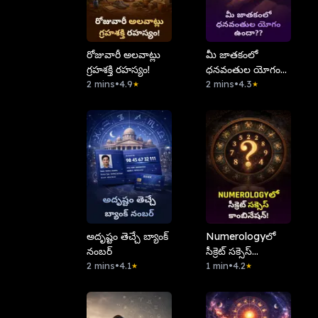
రోజువారీ అలవాట్లు
మీ జాతకంలో
గ్రహశక్తి రహస్యం!
ధనవంతుల యోగం
2 mins
•
4.9
ఉందా?
2 mins
•
4.3
★
★
అదృష్టం తెచ్చే బ్యాంక్
Numerologyలో
నంబర్
సీక్రెట్ సక్సెస్
2 mins
•
4.1
కాంబినేషన్!
1 min
•
4.2
★
★