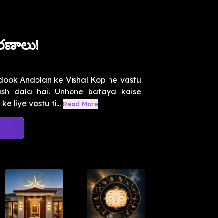
రణాలు!
dook Andolan ke Vishal Kop ne vastu
sh dala hai. Unhone bataya kaise
 liye vastu ti...
Read More