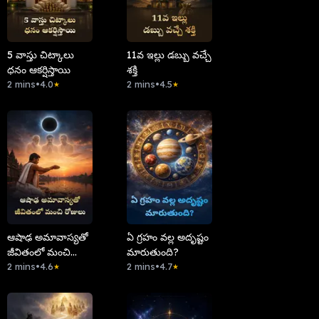
5 వాస్తు చిట్కాలు
11వ ఇల్లు డబ్బు వచ్చే
ధనం ఆకర్షిస్తాయి
శక్తి
2 mins
•
4.0
2 mins
•
4.5
★
★
ఆషాఢ అమావాస్యతో
ఏ గ్రహం వల్ల అదృష్టం
జీవితంలో మంచి
మారుతుంది?
రోజులు
2 mins
•
4.6
2 mins
•
4.7
★
★