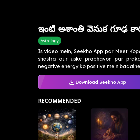
ఇంటి అశాంతి వెనుక గూఢ కా
Astrology
Is video mein, Seekho App par Meet Kop
shastra aur uske prabhavon par praka
negative energy ko positive mein badalne ke
Download Seekho App
RECOMMENDED