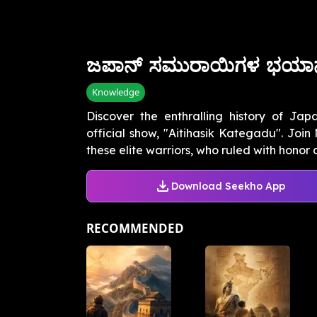
ಜಪಾನ್ ಸಮುರಾಯಿಗಳ ಭಯಾನ
Knowledge
Discover the enthralling history of Ja
official show, "Aitihasik Kategadu". Join
these elite warriors, who ruled with honor a
Download Seekho App
RECOMMENDED