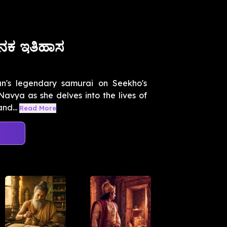
ಕ ಇತಿಹಾಸ
pan's legendary samurai on Seekho's
 Navya as she delves into the lives of
nd...
Read More