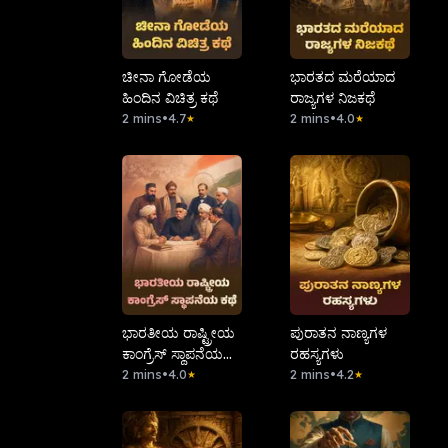
ಚೀನಾ ಗೋಡೆಯ
ಭಾರತದ ಮರೆಯಾದ
ಹಿಂದಿನ ವಿಚಿತ್ರ ಕಥೆ
ರಾಜ್ಯಗಳ ನಿಜಕಥೆ
2 mins
•
4.7
2 mins
•
4.0
★
★
ಭಾರತೀಯ ರಾಷ್ಟ್ರೀಯ
ಪುರಾತನ ನಾಣ್ಯಗಳ
ಕಾಂಗ್ರೆಸ್ ಸ್ಥಾಪನೆಯ
ರಹಸ್ಯಗಳು
ಕಥೆ
2 mins
•
4.0
2 mins
•
4.2
★
★