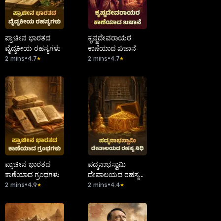
ಪ್ರಾಚೀನ ಭಾರತದ
ಕೃಷ್ಣದೇವರಾಯರ
ವೈದ್ಯಕೀಯ ರಹಸ್ಯಗಳು
ಕಾಣೆಯಾದ ಖಜಾನೆ
2 mins
•
4.7
2 mins
•
4.7
★
★
ಪ್ರಾಚೀನ ಭಾರತದ
ಪದ್ಮನಾಭಸ್ವಾಮಿ
ಕಾಣೆಯಾದ ಗ್ರಂಥಗಳು
ದೇವಾಲಯದ ರಹಸ್ಯ
2 mins
•
4.9
ನಿಧಿ
2 mins
•
4.4
★
★