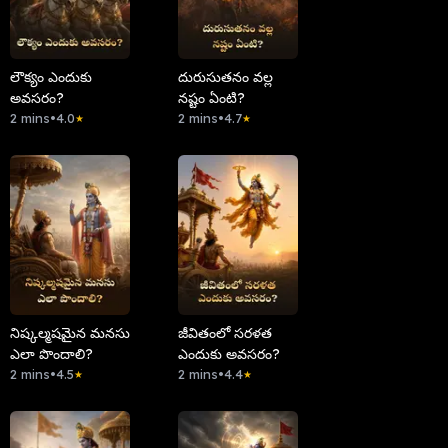
లౌక్యం ఎందుకు
దురుసుతనం వల్ల
అవసరం?
నష్టం ఏంటి?
2 mins
•
4.0
2 mins
•
4.7
★
★
నిష్కల్మషమైన మనసు
జీవితంలో సరళత
ఎలా పొందాలి?
ఎందుకు అవసరం?
2 mins
•
4.5
2 mins
•
4.4
★
★