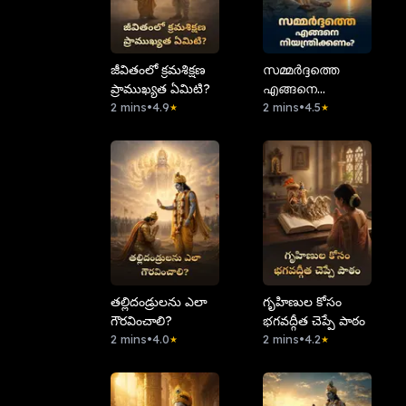
⁠జీవితంలో క్రమశిక్షణ
സമ്മർദ്ദത്തെ
ప్రాముఖ్యత ఏమిటి?
എങ്ങനെ
2 mins
•
4.9
നിയന്ത്രിക്കണം?
2 mins
•
4.5
★
★
తల్లిదండ్రులను ఎలా
గృహిణుల కోసం
గౌరవించాలి?
భగవద్గీత చెప్పే పాఠం
2 mins
•
4.0
2 mins
•
4.2
★
★