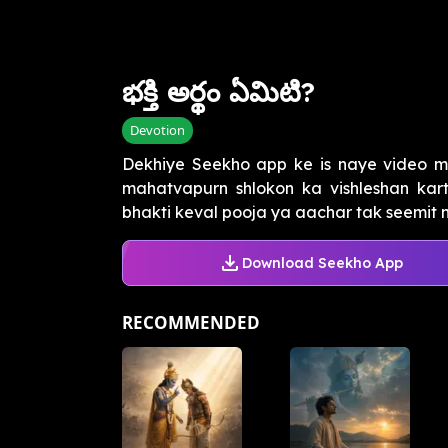
భక్తి అర్థం ఏమిటి?
Devotion
Dekhiye Seekho app ke is naye video 
mahatvapurn shlokon ka vishleshan kart
bhakti keval pooja ya aachar tak seemit nah
Download Seekho App
RECOMMENDED