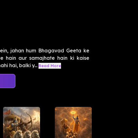
mein, jahan hum Bhagavad Geeta ke
e hain aur samajhate hain ki kaise
i hai, balki y...
Read More