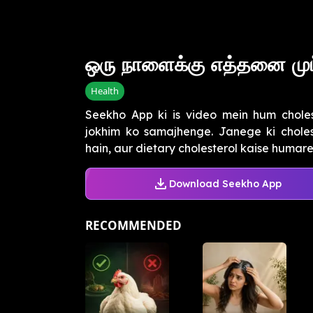
ஒரு நாளைக்கு எத்தனை முட
Health
Seekho App ki is video mein hum choles
jokhim ko samajhenge. Janege ki choles
hain, aur dietary cholesterol kaise humare
Download Seekho App
RECOMMENDED