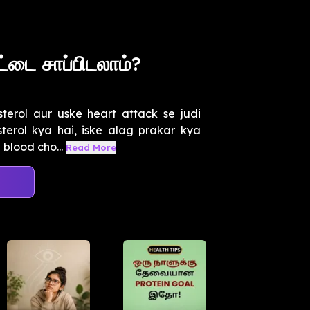
்டை சாப்பிடலாம்?
terol aur uske heart attack se judi
terol kya hai, iske alag prakar kya
 blood cho...
Read More