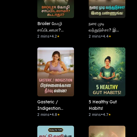
Broiler கோழி
நரை முடி
சாப்பிடலாமா?
வந்துடுச்சா? இதை
கூடாதா?
2 mins
•
4.2
பண்ணுங்க!
2 mins
•
4.4
★
★
Gasteric /
5 Healthy Gut
Indigestion
Habits!
பிரச்சனைக்கான
2 mins
•
4.8
2 mins
•
4.7
★
★
தீர்வு என்ன?