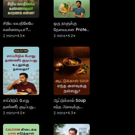
சிறிய வயதிலேயே
ஒரு நாளுக்கு
கண்ணாடியா?
தேவையான Protein
காரணம் என்ன?
2 mins
•
4.5
Goal இதோ!
2 mins
•
4.2
★
★
சாப்பிடும் போது
ஆட்டுக்கால் Soup
தண்ணீர் குடிப்பது
எந்த அளவுக்கு
உடலுக்கு நல்லதா?
2 mins
•
4.5
நல்லது?
2 mins
•
4.3
★
★