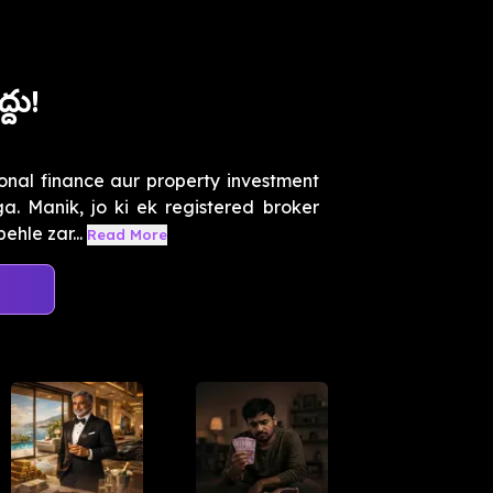
్దు!
nal finance aur property investment
. Manik, jo ki ek registered broker
hle zar...
Read More