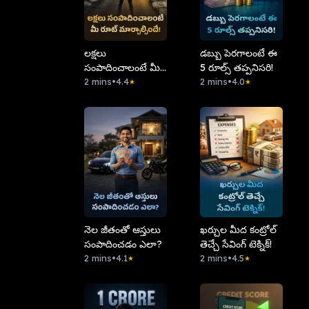
లక్షలు
డబ్బు పెరగాలంటే ఈ
సంపాదించాలంటే మీ
5 రూల్స్ తప్పనిసరి!
రూట్ మార్చాల్సిందే!
2 mins
•
4.4
2 mins
•
4.0
★
★
నెల జీతంతో ఆస్తులు
ఖర్చుల మీద కంట్రోల్
సంపాదించడం ఎలా?
తెచ్చే సేవింగ్ టెక్నిక్!
2 mins
•
4.1
2 mins
•
4.5
★
★