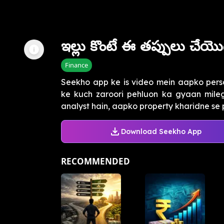
ఇల్లు కొంటే ఈ తప్పులు చేయొద
Finance
Seekho app ke is video mein aapko perso
ke kuch zaroori pehluon ka gyaan milega
analyst hain, aapko property kharidne se pe
Download Seekho App
RECOMMENDED