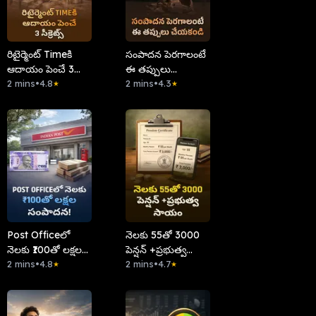
రిటైర్మెంట్ Timeకి
సంపాదన పెరగాలంటే
ఆదాయం పెంచే 3
ఈ తప్పులు
సీక్రెట్స్
2 mins
•
4.8
చేయకండి
2 mins
•
4.3
★
★
Post Officeలో
నెలకు 55తో 3000
నెలకు ₹100తో లక్షల
పెన్షన్ +ప్రభుత్వ
సంపాదన!
2 mins
•
4.8
సాయం
2 mins
•
4.7
★
★