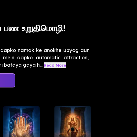
ய பண உறுதிமொழி!
n aapko namak ke anokhe upyog aur
o mein aapko automatic attraction,
i bataya gaya h...
Read More