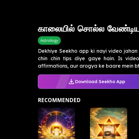
காலையில் சொல்ல வேண்டி
Astrology
Dekhiye Seekho app ki nayi video jaha
chin chin tips diye gaye hain. Is vide
affirmations, aur arogya ke baare mein bh
Download Seekho App
RECOMMENDED