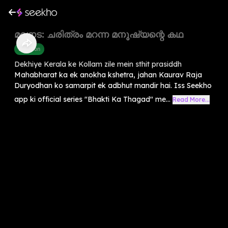
മലനട: ചരിത്രം മറന്ന മനുഷ്യന്റെ കഥ
Devotion
Dekhiye Kerala ke Kollam zile mein sthit prasiddh
Mahabharat ka ek anokha kshetra, jahan Kaurav Raja
Duryodhan ko samarpit ek adbhut mandir hai. Iss Seekho
app ki official series "Bhakti Ka Thagad" me...
Read More...