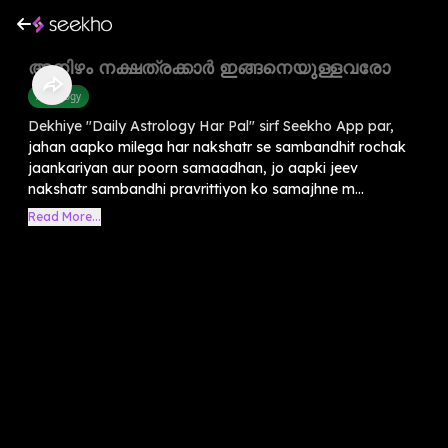
അനിഴം നക്ഷത്രക്കാർ ഇങ്ങനെയുള്ളവരോ
Astrology
Dekhiye "Daily Astrology Har Pal" sirf Seekho App par,
jahan aapko milega har nakshatr se sambandhit rochak
jaankariyan aur poorn samaadhan, jo aapki jeev
nakshatr sambandhi pravrittiyon ko samajhne m...
Read More...