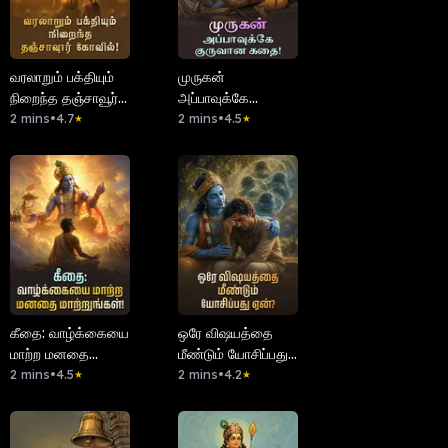
வரலாறும் பக்தியும்
முருகன்
நிறைந்த தஞ்சாவூர்
அப்பாவுக்கே
கோவில்!
2 mins
•
4.7
குருவான கதை!
2 mins
•
4.5
★
★
கீதை: வாழ்க்கையை
ஒரே விஷயத்தை
மாற்ற மனதை
மீண்டும் யோசிப்பது
மாற்றுங்கள்!
2 mins
•
4.5
ஏன்?
2 mins
•
4.2
★
★