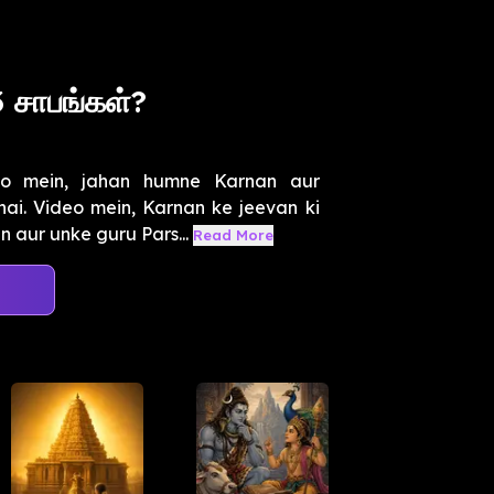
சாபங்கள்?
eo mein, jahan humne Karnan aur
hai. Video mein, Karnan ke jeevan ki
 aur unke guru Pars...
Read More