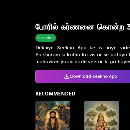
போரில் கர்ணனை கொன்ற 3 
Devotion
Dekhiye Seekho App ke is naye vid
Parshuram ki katha ko vistar se bataya 
mahaviren yaani bade veeron ki gathayein
Download Seekho App
RECOMMENDED