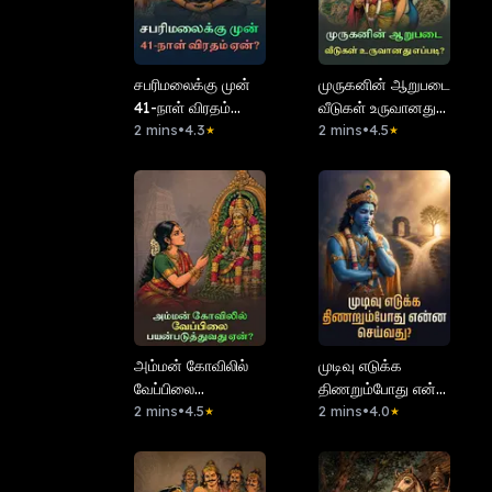
சபரிமலைக்கு முன்
முருகனின் ஆறுபடை
41-நாள் விரதம்
வீடுகள் உருவானது
ஏன்?
2 mins
•
4.3
எப்படி?
2 mins
•
4.5
★
★
அம்மன் கோவிலில்
முடிவு எடுக்க
வேப்பிலை
திணறும்போது என்ன
பயன்படுத்துவது
2 mins
•
4.5
செய்வது?
2 mins
•
4.0
★
★
ஏன்?