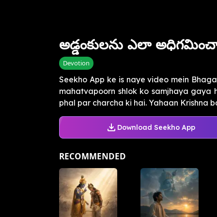
అడ్డంకులను ఎలా అధిగమించ
Devotion
Seekho App ke is naye video mein Bhagav
mahatvapoorn shlok ko samjhaya gaya ha
phal par charcha ki hai. Yahaan Krishna ba
Download Seekho App
RECOMMENDED