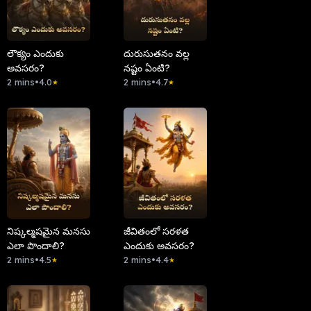
లౌక్యం ఎందుకు
దురుసుతనం వల్ల
అవసరం?
నష్టం ఏంటి?
2 mins
•
4.0
2 mins
•
4.7
★
★
నిష్కల్మషమైన మనసు
జీవితంలో సరళత
ఎలా పొందాలి?
ఎందుకు అవసరం?
2 mins
•
4.5
2 mins
•
4.4
★
★