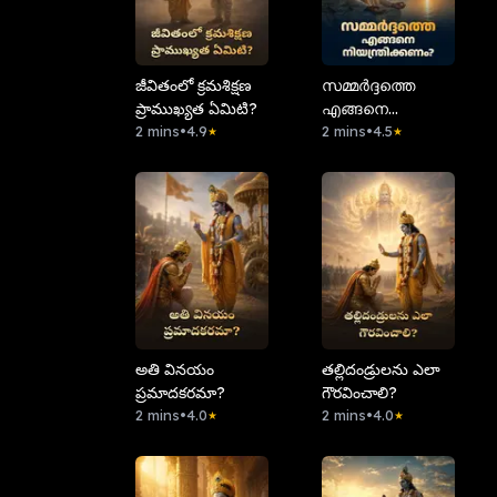
⁠జీవితంలో క్రమశిక్షణ
സമ്മർദ്ദത്തെ
ప్రాముఖ్యత ఏమిటి?
എങ്ങനെ
2 mins
•
4.9
നിയന്ത്രിക്കണം?
2 mins
•
4.5
★
★
అతి వినయం
తల్లిదండ్రులను ఎలా
ప్రమాదకరమా?
గౌరవించాలి?
2 mins
•
4.0
2 mins
•
4.0
★
★