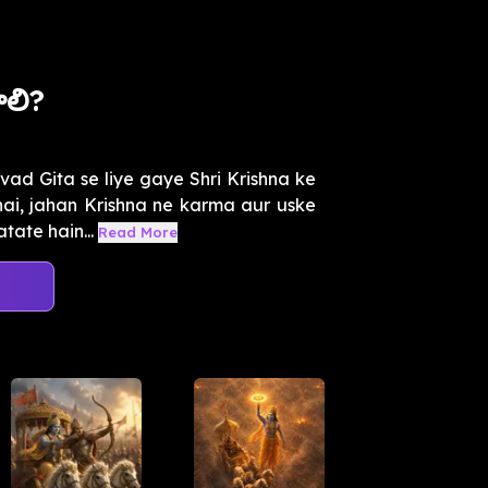
ాలి?
ad Gita se liye gaye Shri Krishna ke
i, jahan Krishna ne karma aur uske
tate hain...
Read More