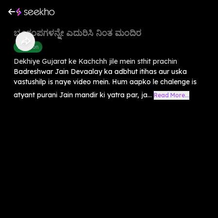
ಭೂಕಂಪಗಳನ್ನೇ ಎದುರಿಸಿ ನಿಂತ ಮಂದಿರ
Devotion
Dekhiye Gujarat ke Kachchh jile mein sthit prachin
Badreshwar Jain Devaalay ka adbhut itihas aur uska
vastushilp is naye video mein. Hum aapko le chalenge is
atyant purani Jain mandir ki yatra par, ja...
Read More...