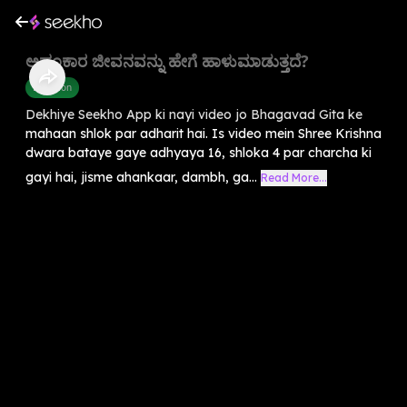
ಅಹಂಕಾರ ಜೀವನವನ್ನು ಹೇಗೆ ಹಾಳುಮಾಡುತ್ತದೆ?
Devotion
Dekhiye Seekho App ki nayi video jo Bhagavad Gita ke
mahaan shlok par adharit hai. Is video mein Shree Krishna
dwara bataye gaye adhyaya 16, shloka 4 par charcha ki
gayi hai, jisme ahankaar, dambh, ga...
Read More...