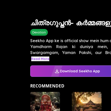
ചിത്രഗുപ്തൻ- കർമ്മങ്
Devotion
Seekho App ke is official show mein hum
Yamdharm Rajan ki duniya mein, 
Swargamgam, Yaman Pakshi, aur Brahm
Read More
Download Seekho App
RECOMMENDED