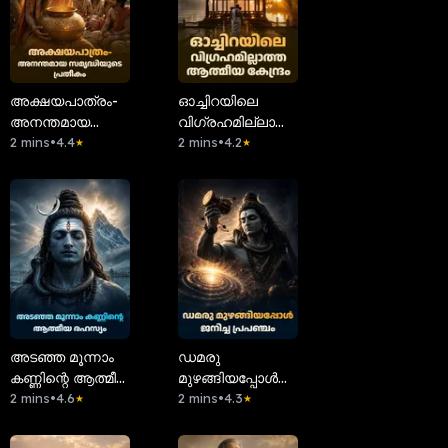
അക്ഷയപാത്രം-
ഓച്ചിറയിലെ
അനന്തമായ
വിഗ്രഹമില്ലാത്ത
സമൃദ്ധിയുടെ
2 mins
•
4.4
ആത്മീയ കേന്ദ്രം
2 mins
•
4.2
★
★
പ്രതീകം
അടഞ്ഞ മൂന്നാം
ഡമരു
കണ്ണിന്റെ ആത്മീയ
മുഴങ്ങിയപ്പോൾ
രഹസ്യം
2 mins
•
4.6
ജനിച്ച പ്രപഞ്ചം
2 mins
•
4.3
★
★