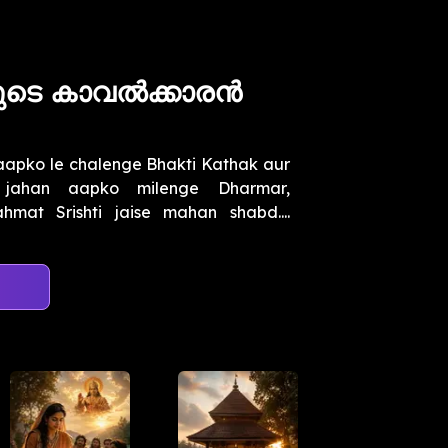
ങളുടെ കാവൽക്കാരൻ
 aapko le chalenge Bhakti Kathak aur
jahan aapko milenge Dharmar,
at Srishti jaise mahan shabd....