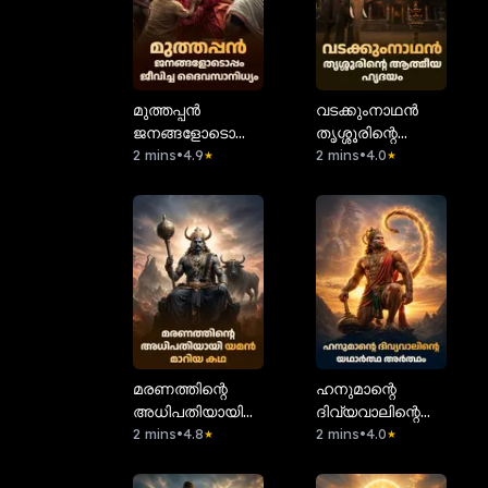
മുത്തപ്പൻ
വടക്കുംനാഥൻ
ജനങ്ങളോടൊപ്പം
തൃശ്ശൂരിന്റെ
ജീവിച്ച
2 mins
•
4.9
ആത്മീയ ഹൃദയം
2 mins
•
4.0
★
★
ദൈവസാനിധ്യം
മരണത്തിന്റെ
ഹനുമാന്റെ
അധിപതിയായി
ദിവ്യവാലിന്റെ
യമൻ മാറിയ കഥ
2 mins
•
4.8
യഥാർത്ഥ
2 mins
•
4.0
★
★
അർത്ഥം