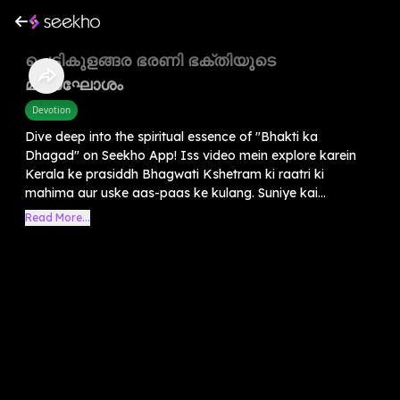
ചെട്ടികുളങ്ങര ഭരണി ഭക്തിയുടെ
മഹാഘോശം
Devotion
Dive deep into the spiritual essence of "Bhakti ka
Dhagad" on Seekho App! Iss video mein explore karein
Kerala ke prasiddh Bhagwati Kshetram ki raatri ki
mahima aur uske aas-paas ke kulang. Suniye kai...
Read More...