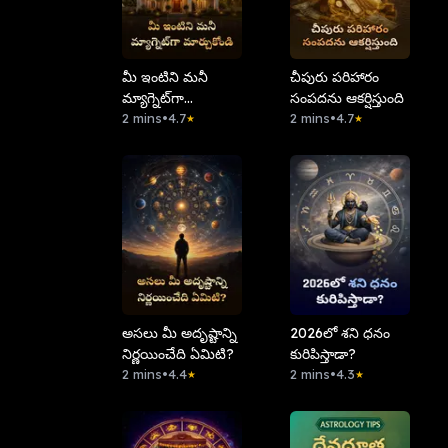
మీ ఇంటిని మనీ
చీపురు పరిహారం
మ్యాగ్నెట్‌గా
సంపదను ఆకర్షిస్తుంది
మార్చుకోండి
2 mins
•
4.7
2 mins
•
4.7
★
★
అసలు మీ అదృష్టాన్ని
2026లో శని ధనం
నిర్ణయించేది ఏమిటి?
కురిపిస్తాడా?
2 mins
•
4.4
2 mins
•
4.3
★
★