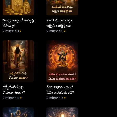
డబ్బు ఆకర్షించే అదృష్ట
వంటింటి అలవాట్లు
రహస్యం!
లక్ష్మిని ఆకర్షిస్తాయి
2 mins
•
4.1
2 mins
•
4.8
★
★
లక్ష్మీదేవికి మీపై
కేతు ప్రభావం ఉంటే
కోపంగా ఉందా?
ఏమి జరుగుతుంది?
2 mins
•
4.8
2 mins
•
4.6
★
★