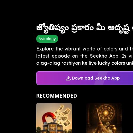
జ్యోతిష్యం ప్రకారం మీ అదృష్
Astrology
Explore the vibrant world of colors and th
latest episode on the Seekho App! Is 
alag-alag rashiyon ke liye lucky colors unki
Download Seekho App
RECOMMENDED