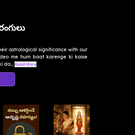
ట రంగులు
eir astrological significance with our
video me hum baat karenge ki kaise
 da...
Read More