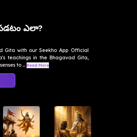
టపడటం ఎలా?
 Gita with our Seekho App Official
a's teachings in the Bhagavad Gita,
enses to ...
Read More