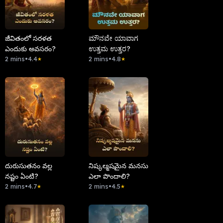
జీవితంలో సరళత
ಮೌನವೇ ಯಾವಾಗ
ఎందుకు అవసరం?
ಉತ್ತಮ ಉತ್ತರ?
2 mins
•
4.4
2 mins
•
4.8
★
★
దురుసుతనం వల్ల
నిష్కల్మషమైన మనసు
నష్టం ఏంటి?
ఎలా పొందాలి?
2 mins
•
4.7
2 mins
•
4.5
★
★