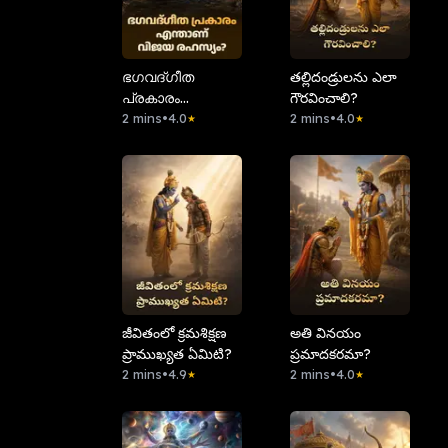
ഭഗവദ്ഗീത
తల్లిదండ్రులను ఎలా
പ്രകാരം
గౌరవించాలి?
എന്താണ് വിജയ
2 mins
•
4.0
2 mins
•
4.0
★
★
രഹസ്യം?
⁠జీవితంలో క్రమశిక్షణ
అతి వినయం
ప్రాముఖ్యత ఏమిటి?
ప్రమాదకరమా?
2 mins
•
4.9
2 mins
•
4.0
★
★