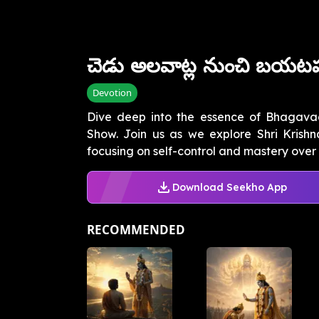
చెడు అలవాట్ల నుంచి బయ
Devotion
Dive deep into the essence of Bhagavad
Show. Join us as we explore Shri Krishn
focusing on self-control and mastery over s
Download Seekho App
RECOMMENDED