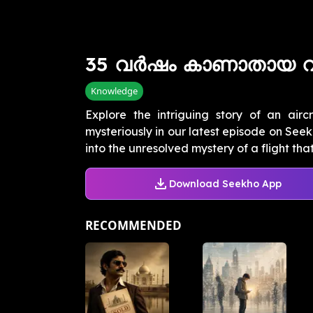
35 വർഷം കാണാതായ വിമാ
Knowledge
Explore the intriguing story of an air
mysteriously in our latest episode on See
into the unresolved mystery of a flight that 
Download Seekho App
RECOMMENDED