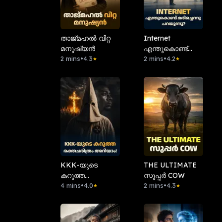
താജ്മഹൽ വിറ്റ
Internet
മനുഷ്യൻ
എന്തുകൊണ്ട്
2 mins
•
4.3
മരിച്ചെന്നു
2 mins
•
4.2
★
★
പറയുന്നു?
KKK-യുടെ
THE ULTIMATE
കറുത്ത
സൂപ്പർ COW
രക്തചരിത്രം
4 mins
•
4.0
2 mins
•
4.3
★
★
അറിയാം!