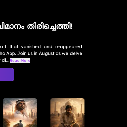
നം തിരിച്ചെത്തി!
craft that vanished and reappeared
kho App. Join us in August as we delve
di...
Read More