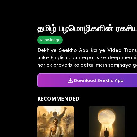
தமிழ் பழமொழிகளின் ரகசிய
Knowledge
Dekhiye Seekho App ka ye Video Transc
unke English counterparts ke deep meaning
har ek proverb ko detail mein samjhaya gay
Download Seekho App
RECOMMENDED