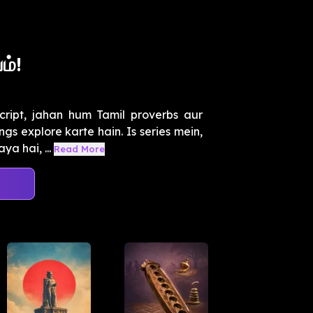
ம்!
ript, jahan hum Tamil proverbs aur
s explore karte hain. Is series mein,
a hai, ...
Read More