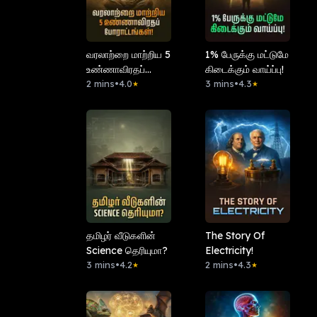
வரலாற்றை மாற்றிய 5
1% பேருக்கு மட்டுமே
உண்ணாவிரதப்
கிடைக்கும் வாய்ப்பு!
போராட்டங்கள்!
2 mins
•
4.0
3 mins
•
4.3
★
★
தமிழர் வீடுகளின்
The Story Of
Science தெரியுமா?
Electricity!
3 mins
•
4.2
2 mins
•
4.3
★
★