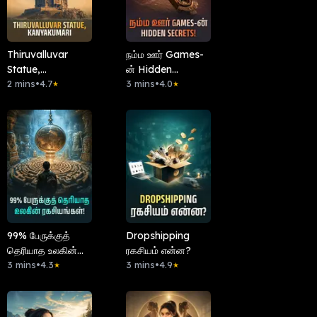
Thiruvalluvar
நம்ம ஊர் Games-
Statue,
ன் Hidden
Kanyakumari
2 mins
•
4.7
Secrets!
3 mins
•
4.0
★
★
99% பேருக்குத்
Dropshipping
தெரியாத உலகின்
ரகசியம் என்ன?
ரகசியங்கள்!
3 mins
•
4.3
3 mins
•
4.9
★
★