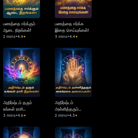
பணத்தை ஈர்க்கும்
பணத்தை ஈர்க்க
ஆடை நிறங்கள்!
இதை செய்யுங்கள்!
2 mins
•
4.4
3 mins
•
4.4
★
★
அதிர்ஷ்டம் தரும்
அதிர்ஷ்டம்
உங்கள் ராசி
அள்ளித்தரும்
நிறங்கள்!
3 mins
•
4.6
கைரேகை
2 mins
•
4.3
★
★
அமைப்புகள்!