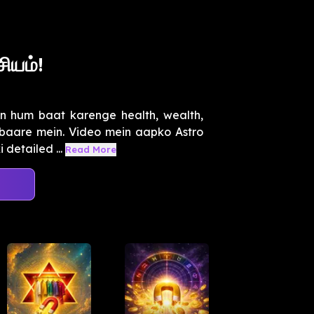
ியம்!
in hum baat karenge health, wealth,
baare mein. Video mein aapko Astro
 detailed ...
Read More