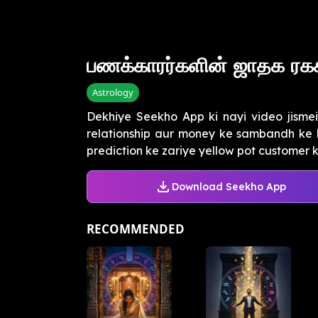
பணக்காரர்களின் ஜாதக ரகச
Astrology
Dekhiye Seekho App ki nayi video jisme
relationship aur money ke sambandh ke 
prediction ke zariye yellow pot customer ki
Download Seekho App
RECOMMENDED