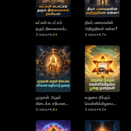
லட்சுமி கடாட்சம்
திடீர் பணவரவின்
தரும் நிலைவாசல்
அறிகுறிகள் என்ன?
ரகசியம்!
3 mins
•
4.0
3 mins
•
4.7
★
★
முருகன் அருள்
வறுமை நீக்கும்
கிடைக்க சரியான
வெள்ளிக்கிழமை
வழிபாட்டு முறை!
3 mins
•
4.8
பூஜை முறைகள்!
3 mins
•
4.2
★
★