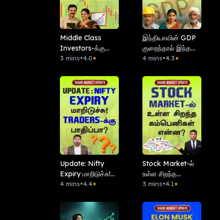
Middle Class
இந்தியாவின் GDP
Investors-க்கு
குறைந்தால் இந்த
Perfect-ஆன ஒரு
3 mins
•
4.0
Sector பாதிக்கும்!
4 mins
•
4.3
★
★
Stock!
Update: Nifty
Stock Market-ல்
Expiry மாறிடுச்சு!
உள்ள சிறந்த
Traders-க்கு
4 mins
•
4.4
கம்பெனிகள் என்ன?
3 mins
•
4.1
★
★
பாதிப்பா?