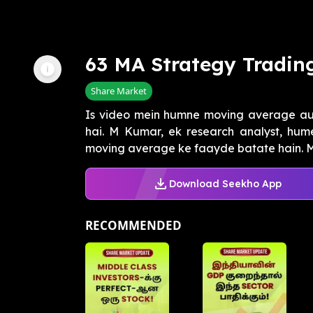
63 MA Strategy Trading
Share Market
Is video mein humne moving average aur
hai. M Kumar, ek research analyst, hu
moving average ke faayde batate hain. M
Download Seekho App
RECOMMENDED