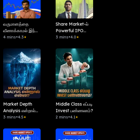
வருமானத்தை
Share Market-ல்
வீணாக்காமல் இந்த
Powerful IPO
3 Stock-ஐ
4 mins
•
4.3
கண்டுபிடிப்பது
3 mins
•
4.0
★
★
பயன்படுத்துங்க!
எப்படி?
Market Depth
Middle Class எப்படி
Analysis என்றால்
Invest பண்ணலாம்?
என்ன?
3 mins
•
4.5
2 mins
•
4.1
★
★