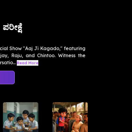
ಪರೀಕ್ಷೆ
ficial Show "Aaj Ji Kagado," featuring
ay, Raju, and Chintoo. Witness the
atio...
Read More