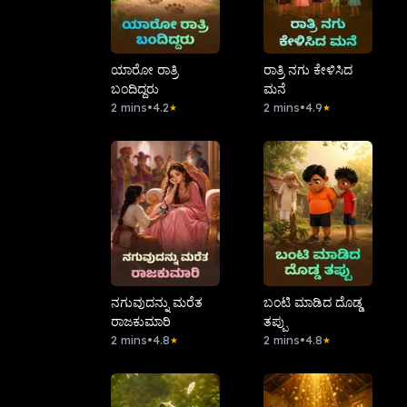
ಯಾರೋ ರಾತ್ರಿ
ರಾತ್ರಿ ನಗು ಕೇಳಿಸಿದ
ಬಂದಿದ್ದರು
ಮನೆ
2 mins
•
4.2
2 mins
•
4.9
★
★
ನಗುವುದನ್ನು ಮರೆತ
ಬಂಟಿ ಮಾಡಿದ ದೊಡ್ಡ
ರಾಜಕುಮಾರಿ
ತಪ್ಪು
2 mins
•
4.8
2 mins
•
4.8
★
★