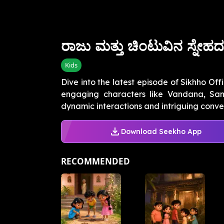
ರಾಜು ಮತ್ತು ಚಿಂಟುವಿನ ಸ್ನೇಹದ 
Kids
Dive into the latest episode of Sikhho Of
engaging characters like Vandana, Sanj
dynamic interactions and intriguing convers
Download Seekho App
RECOMMENDED