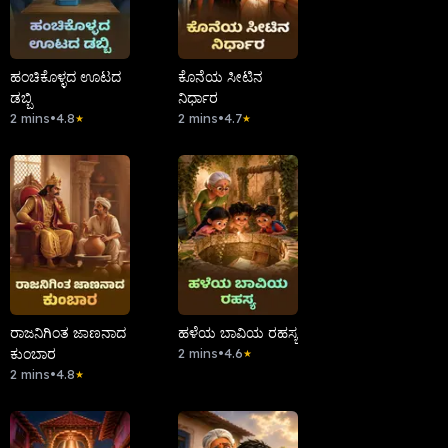
ಹಂಚಿಕೊಳ್ಳದ ಊಟದ
ಕೊನೆಯ ಸೀಟಿನ
ಡಬ್ಬಿ
ನಿರ್ಧಾರ
2 mins
•
4.8
2 mins
•
4.7
★
★
ರಾಜನಿಗಿಂತ ಜಾಣನಾದ
ಹಳೆಯ ಬಾವಿಯ ರಹಸ್ಯ
ಕುಂಬಾರ
2 mins
•
4.6
★
2 mins
•
4.8
★