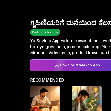
ಗೃಹಿಣಿಯರಿಗೆ ಮನೆಯಿಂದ ಕೆ
Part Time Income
Ya Seekho App video transcript mein wor
bataye gaye hain, jisme mobile app 'Mees
zikar hai. Video mein, product kaise purcha
Download Seekho App
RECOMMENDED