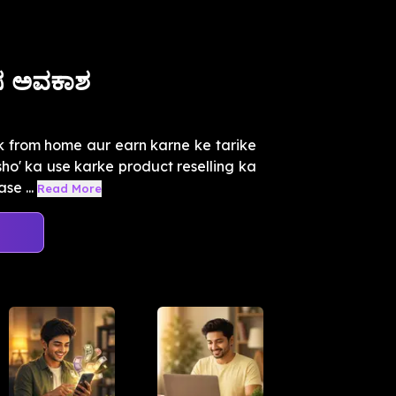
ಲಸ ಅವಕಾಶ
k from home aur earn karne ke tarike
ho' ka use karke product reselling ka
se ...
Read More