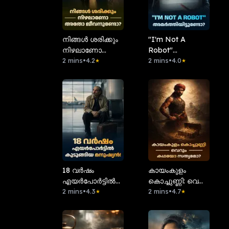
നിങ്ങൾ ശരിക്കും
"I'm Not A
നിഴലാണോ
Robot"
അതോ
2 mins
•
4.2
അമർത്തിയിട്ടുണ്ടോ?
2 mins
•
4.0
★
★
ജീവനുണ്ടോ?
18 വർഷം
കായംകുളം
എയർപോർട്ടിൽ
കൊച്ചുണ്ണി: വെറും
കുടുങ്ങിയ
2 mins
•
4.3
കഥയോ
2 mins
•
4.7
★
★
മനുഷ്യൻ!
സത്യമോ?