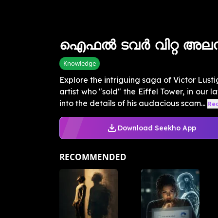
ഐഫൽ ടവർ വിറ്റ അലമ്
Knowledge
Explore the intriguing saga of Victor Lus
artist who "sold" the Eiffel Tower, in our
into the details of his audacious scam...
Re
Download Seekho App
RECOMMENDED