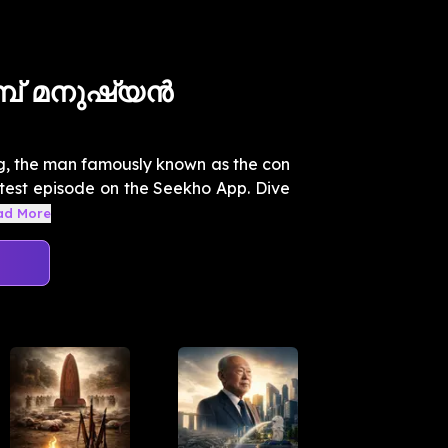
പ് മനുഷ്യൻ
tig, the man famously known as the con
 latest episode on the Seekho App. Dive
ad More