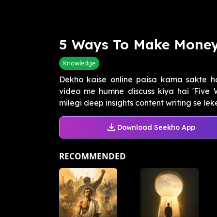
⁠⁠5 Ways To Make Money
Knowledge
Dekho kaise online paisa kama sakte h
video me humne discuss kiya hai 'Five
milegi deep insights content writing se leke 
Download Seekho App
RECOMMENDED