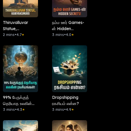
Thiruvalluvar
நம்ம ஊர் Games-
Statue,
ன் Hidden
Kanyakumari
2 mins
•
4.7
Secrets!
3 mins
•
4.0
★
★
99% பேருக்குத்
Dropshipping
தெரியாத உலகின்
ரகசியம் என்ன?
ரகசியங்கள்!
3 mins
•
4.3
3 mins
•
4.9
★
★