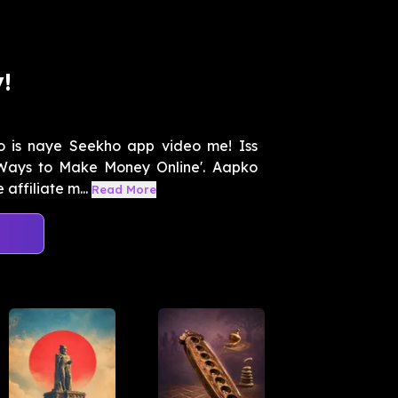
!
o is naye Seekho app video me! Iss
 Ways to Make Money Online'. Aapko
affiliate m...
Read More