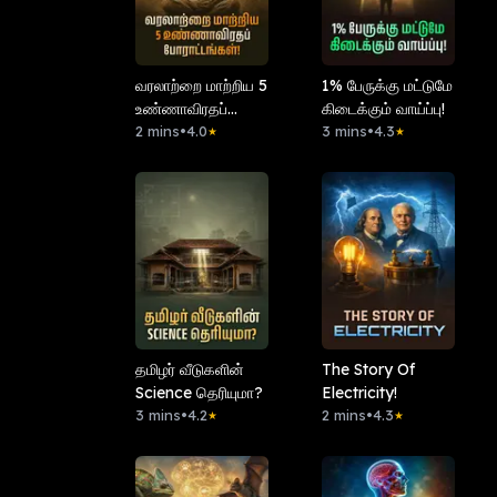
வரலாற்றை மாற்றிய 5
1% பேருக்கு மட்டுமே
உண்ணாவிரதப்
கிடைக்கும் வாய்ப்பு!
போராட்டங்கள்!
2 mins
•
4.0
3 mins
•
4.3
★
★
தமிழர் வீடுகளின்
The Story Of
Science தெரியுமா?
Electricity!
3 mins
•
4.2
2 mins
•
4.3
★
★